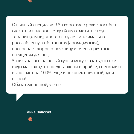
Отличный специалист! За короткие сроки способен
сделать из вас конфетку:) Хочу отметить стоун
терапию(камни), мастер создает максимально
расслабленную обстановку (арома,музыка),
прогревает хорошо поясницу и очень приятные
ощущения для ног)
Записывалась на целый курс и могу сказать,что все
виды массажа,что представлены в прайсе, специалист
выполняет на 100%. Еще и человек приятный,одни
плюсы!
Обязательно пойду еще!
Анна Ланская